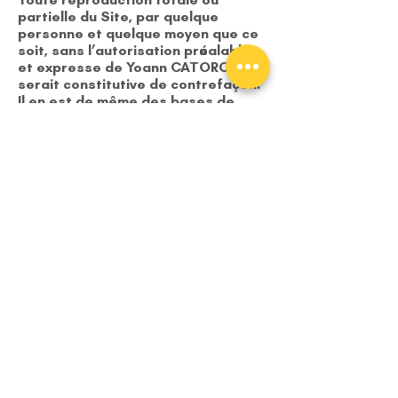
partielle du Site, par quelque
personne et quelque moyen que ce
soit, sans l’autorisation préalable
et expresse de Yoann CATORC
serait constitutive de contrefaçon.
Il en est de même des bases de
données figurant, le cas échéant,
sur le Site ; ces bases sont
protégées.
Les marques de l’exploitant du Site
et de ses partenaires, ainsi que les
logos figurant sur le Site sont des
marques déposées.
Liens hypertextes
Les liens hypertextes établis en
direction d’autres sites ne
sauraient engager la responsabilité
de l’exploitant du Site, notamment
s’agissant de leur contenu.
L’exploitant du Site interdit à toute
personne de mettre en place des