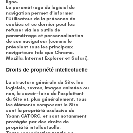
ligne.
Le paramétrage du logiciel de
navigation permet d’informer
l’Utilisateur de la présence de
cookies et ce dernier peut les
refuser via les outils de
paramétrage et personnalisation
de son navigateur (comme le
prévoient tous les principaux
navigateurs tels que Chrome,
Mozilla, Internet Explorer et Safari).
Droits de propriété intellectuelle
La structure générale du Site, les
logiciels, textes, images animées ou
non, le savoir-faire de l’exploitant
du Site et, plus généralement, tous
les éléments composant le Site
sont la propriété exclusive de
Yoann CATORC, et sont notamment
protégés par des droits de
propriété intellectuelle.
Toute reproduction totale ou