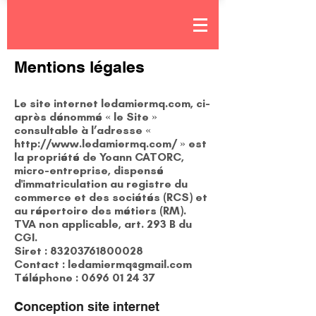
Mentions légales
Le site internet ledamiermq.com, ci-
après dénommé « le Site »
consultable à l’adresse «
http://www.ledamiermq.com/
» est
la propriété de Yoann CATORC,
micro-entreprise, dispensé
d'immatriculation au registre du
commerce et des sociétés (RCS) et
au répertoire des métiers (RM).
TVA non applicable, art. 293 B du
CGI.
Siret :
83203761800028
Contact :
ledamiermq@gmail.com
Téléphone :
0696 01 24 37
Conception site internet